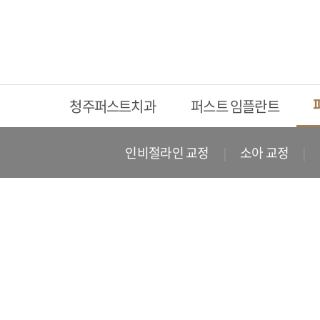
청주퍼스트치과
퍼스트 임플란트
인비절라인 교정
소아 교정