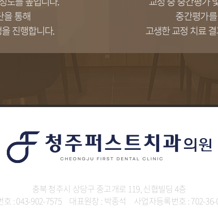
충북 청주시 상당구 중고개로 119, 신협빌딩 4층
 : 043-902-7575
대표원장 : 박종석
사업자등록번호 : 702-36-0