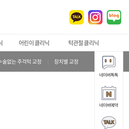
닉
어린이 클리닉
턱관절 클리닉
수술없는 주걱턱 교정
장치별 교정